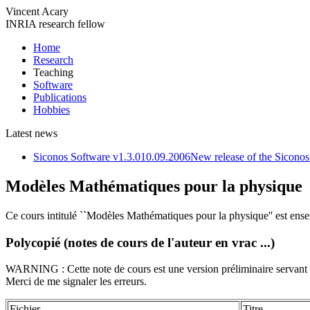
Vincent Acary
INRIA research fellow
Home
Research
Teaching
Software
Publications
Hobbies
Latest news
Siconos Software v1.3.0
10.09.2006
New release of the Siconos
Modèles Mathématiques pour la physique
Ce cours intitulé ``Modèles Mathématiques pour la physique'' est ense
Polycopié (notes de cours de l'auteur en vrac ...)
WARNING : Cette note de cours est une version préliminaire servant a
Merci de me signaler les erreurs.
Fichier
Titre