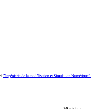
el
``Ingénierie de la modélisation et Simulation Numérique''.
Mise à jour