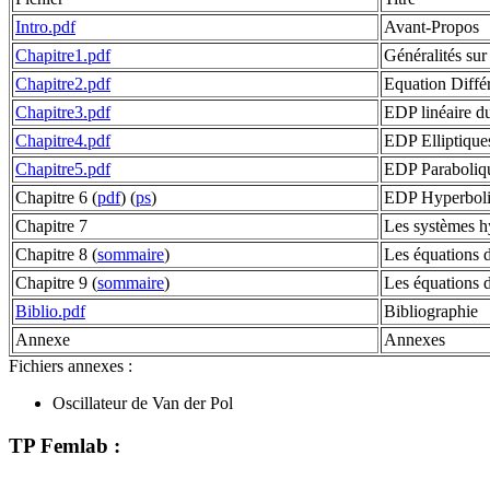
Intro.pdf
Avant-Propos
Chapitre1.pdf
Généralités sur 
Chapitre2.pdf
Equation Diffé
Chapitre3.pdf
EDP linéaire du
Chapitre4.pdf
EDP Elliptique
Chapitre5.pdf
EDP Paraboliq
Chapitre 6 (
pdf
) (
ps
)
EDP Hyperbol
Chapitre 7
Les systèmes h
Chapitre 8 (
sommaire
)
Les équations 
Chapitre 9 (
sommaire
)
Les équations 
Biblio.pdf
Bibliographie
Annexe
Annexes
Fichiers annexes :
Oscillateur de Van der Pol
TP Femlab :