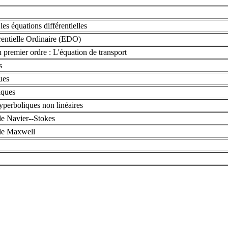
les équations différentielles
rentielle Ordinaire (EDO)
 premier ordre : L'équation de transport
s
ues
iques
yperboliques non linéaires
de Navier--Stokes
de Maxwell